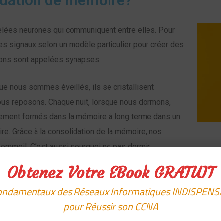
lidation de mémoire?
lées neurones qui communiquent entre elles. Pour
s signaux selon un modèle particulier pour créer des
ions sont appelées synapses.
e nous sommes éveillés, ils se cristallisent
ous reposons. Chaque nuit, lorsque nous dormons,
lement formés dans la mémoire à long terme dans un
e. Grâce à la consolidation de la mémoire, nos
 sommeil. C’est aussi pourquoi ne pas dormir
de mémoire – en plus d’une foule d’autres affections
Obtenez Votre EBook GRATUIT
ondamentaux des Réseaux Informatiques INDISPEN
pour Réussir son CCNA