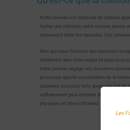
Qu'est-ce que la conso
Notre cerveau est composé de cellules appe
former une mémoire, notre cerveau envoie de
connexions entre les neurones. Ces connex
Bien que nous formions des souvenirs lorsqu
réellement dans notre esprit lorsque nous n
notre cerveau engage nos souvenirs nouvel
processus appelé consolidation de la mémoir
souvenirs sont plus forts après une nuit de
suffisamment peut entraîner des problèmes 
physiques et liées à l’humeur.
Les F